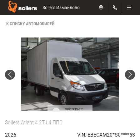
Sollers Измайлово
К СПИСКУ АВТОМОБИЛЕЙ
ЭКСТЕРЬЕР
Белый
Sollers Atlant 4.2T L4 ППС
2026
VIN: EBECXM20*S0****63