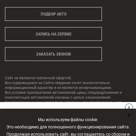
ПОДБОР АВТО
ЗАПИСЬ НА СЕРВИС
ЗАКАЗАТЬ ЗВОНОК
Cайт не является публичной офертой.
Все содержащиеся на Сайте сведения носят исключительно
информационный характер и не является исчерпывающими.
Все условия приобретения автомобилей, цены, спецпредложения и
комплектации автомобилей указаны с целью ознакомления.
Комплектации и цены могут быть изменены без предварительного
оповещения.
На нашем сайте используются файлы cookies, помогающие
Мы используем файлы cookie.
© 2026, все права защищены
UDP Auto
сделать его удобнее для вас. Продолжая пользоваться
Это необходимо для полноценного функционирования сайта.
сайтом, вы соглашаетесь на их использование.
Продолжая использовать сайт, вы соглашаетесь со сбором и