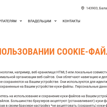
143903, Бала
УПАТЕЛЯМ
ВЛАДЕЛЬЦАМ
КОНТАКТЫ
ПОЛЬЗОВАНИИ COOKIE-ФАЙ
хнологии, например, веб-хранилище HTML5 или локальные совмест
тимальной организации веб-сайтов. Они облегчают навигацию и де
е сохраняются на Вашем устройстве. Они используются для идент
 сохраненные на Вашем устройстве куки-файлы. Персональные данн
етесь на использование и сохранение куки-файлов на Вашем устро
айлов. Большинство браузеров акцептуют (устанавливают) куки-
ав в своем браузере настройку *не акцептовать (сохранять) куки