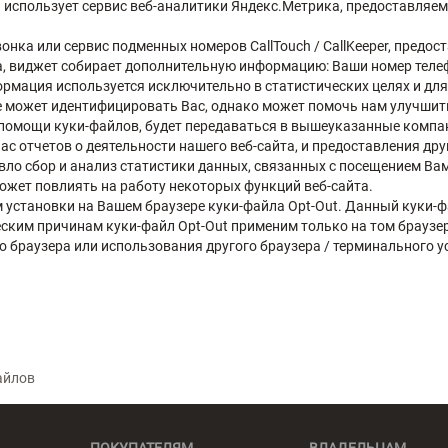
 использует сервис веб-аналитики Яндекс.Метрика, предоставляем
вонка или сервис подменных номеров CallTouch / CallKeeper, пред
 виджет собирает дополнительную информацию: Ваши номер телефон
рмация используется исключительно в статистических целях и для
 может идентифицировать Вас, однако может помочь нам улучшить
 помощи куки-файлов, будет передаваться в вышеуказанные компа
ас отчетов о деятельности нашего веб-сайта, и предоставления друг
вло сбор и анализ статистики данных, связанных с посещением Ва
может повлиять на работу некоторых функций веб-сайта.
м установки на Вашем браузере куки-файла Opt-Out. Данный куки-
ческим причинам куки-файл Opt-Out применим только на том браузе
го браузера или использования другого браузера / терминального 
айлов