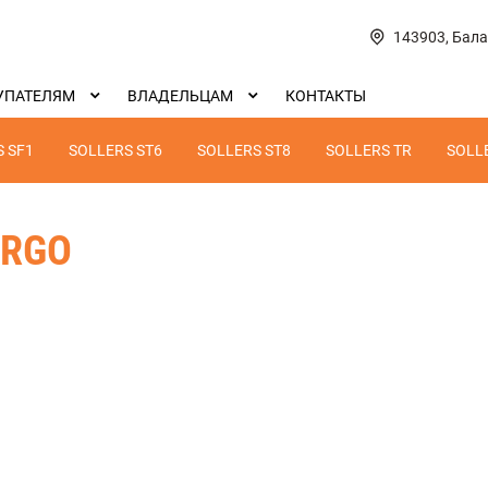
143903, Бала
УПАТЕЛЯМ
ВЛАДЕЛЬЦАМ
КОНТАКТЫ
 SF1
SOLLERS ST6
SOLLERS ST8
SOLLERS TR
SOLL
ARGO