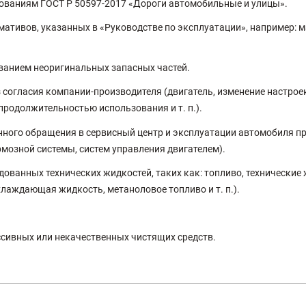
бованиям ГОСТ Р 50597-2017 «Дороги автомобильные и улицы».
тивов, указанных в «Руководстве по эксплуатации», например: 
анием неоригинальных запасных частей.
согласия компании-производителя (двигатель, изменение настрое
продолжительностью использования и т. п.).
нного обращения в сервисный центр и эксплуатации автомобиля 
рмозной системы, систем управления двигателем).
ванных технических жидкостей, таких как: топливо, технические 
лаждающая жидкость, метаноловое топливо и т. п.).
сивных или некачественных чистящих средств.